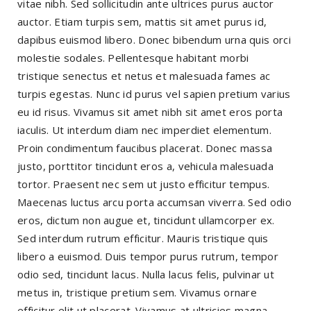
vitae nibh. Sed sollicitudin ante ultrices purus auctor
auctor. Etiam turpis sem, mattis sit amet purus id,
dapibus euismod libero. Donec bibendum urna quis orci
molestie sodales. Pellentesque habitant morbi
tristique senectus et netus et malesuada fames ac
turpis egestas. Nunc id purus vel sapien pretium varius
eu id risus. Vivamus sit amet nibh sit amet eros porta
iaculis. Ut interdum diam nec imperdiet elementum.
Proin condimentum faucibus placerat. Donec massa
justo, porttitor tincidunt eros a, vehicula malesuada
tortor. Praesent nec sem ut justo efficitur tempus.
Maecenas luctus arcu porta accumsan viverra. Sed odio
eros, dictum non augue et, tincidunt ullamcorper ex.
Sed interdum rutrum efficitur. Mauris tristique quis
libero a euismod. Duis tempor purus rutrum, tempor
odio sed, tincidunt lacus. Nulla lacus felis, pulvinar ut
metus in, tristique pretium sem. Vivamus ornare
efficitur elit ut placerat. Vivamus at ultricies magna.