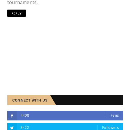
tournaments,
REPLY
CONNECT WITH US
4408
Fans
3422
Followers