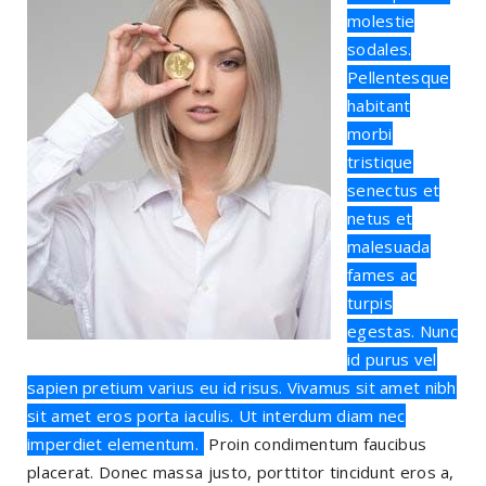
molestie
sodales.
Pellentesque
habitant
morbi
tristique
senectus et
netus et
malesuada
fames ac
turpis
egestas. Nunc
id purus vel
sapien pretium varius eu id risus. Vivamus sit amet nibh
sit amet eros porta iaculis. Ut interdum diam nec
imperdiet elementum.
Proin condimentum faucibus
placerat. Donec massa justo, porttitor tincidunt eros a,