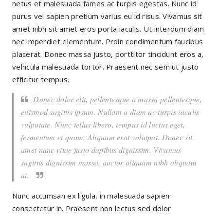
netus et malesuada fames ac turpis egestas. Nunc id
purus vel sapien pretium varius eu id risus. Vivamus sit
amet nibh sit amet eros porta iaculis. Ut interdum diam
nec imperdiet elementum. Proin condimentum faucibus
placerat. Donec massa justo, porttitor tincidunt eros a,
vehicula malesuada tortor. Praesent nec sem ut justo
efficitur tempus.
Donec dolor elit, pellentesque a massa pellentesque,
euismod sagittis ipsum. Nullam a diam ac turpis iaculis
vulputate. Nunc tellus libero, tempus id luctus eget,
fermentum et quam. Aliquam erat volutpat. Donec sit
amet nunc vitae justo dapibus dignissim. Vivamus
sagittis dignissim massa, auctor aliquam nibh aliquam
ut.
Nunc accumsan ex ligula, in malesuada sapien
consectetur in. Praesent non lectus sed dolor