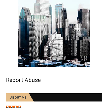
PEOPLE
Etiam nec enim id mi maximus consequat sed ut
tortor.
August 07, 2020
TRAINING
Morbi lobortis ultricies urna, neque aliquam sit
amet.
August 07, 2020
Report Abuse
ABOUT ME
BizTransit