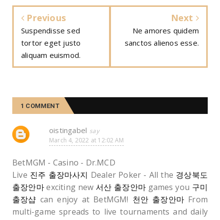
Previous
Next
Suspendisse sed
Ne amores quidem
tortor eget justo
sanctos alienos esse.
aliquam euismod.
1 COMMENT
oistingabel
March 4, 2022 at 12:02 AM
BetMGM - Casino - Dr.MCD
Live
진주 출장마사지
Dealer Poker - All the
경상북도
출장안마
exciting new
서산 출장안마
games you
구미
출장샵
can enjoy at BetMGM!
천안 출장안마
From
multi-game spreads to live tournaments and daily