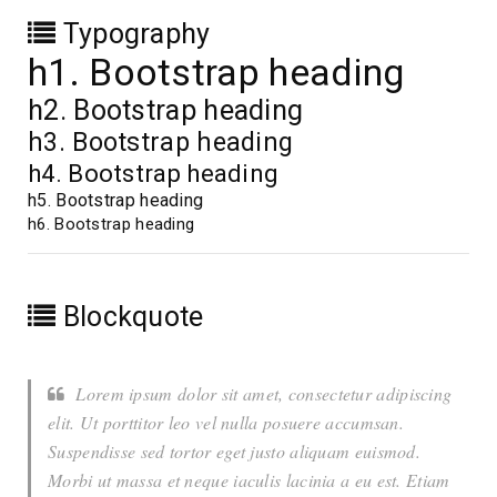
Typography
h1. Bootstrap heading
h2. Bootstrap heading
h3. Bootstrap heading
h4. Bootstrap heading
h5. Bootstrap heading
h6. Bootstrap heading
Blockquote
Lorem ipsum dolor sit amet, consectetur adipiscing
elit. Ut porttitor leo vel nulla posuere accumsan.
Suspendisse sed tortor eget justo aliquam euismod.
Morbi ut massa et neque iaculis lacinia a eu est. Etiam