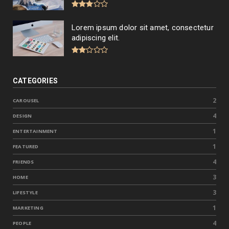
Lorem ipsum dolor sit amet, consectetur
adipiscing elit.
CATEGORIES
2
CAROUSEL
4
DESIGN
1
ENTERTAINMENT
1
FEATURED
4
FRIENDS
3
HOME
3
LIFESTYLE
1
MARKETING
4
PEOPLE