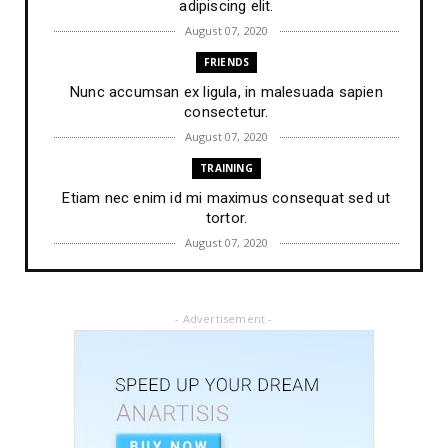
adipiscing elit.
August 07, 2020
FRIENDS
Nunc accumsan ex ligula, in malesuada sapien
consectetur.
August 07, 2020
TRAINING
Etiam nec enim id mi maximus consequat sed ut
tortor.
August 07, 2020
FRIENDS
Lorem ipsum dolor sit amet, consectetur
- Advertisement -
adipiscing elit.
August 07, 2020
PEOPLE
Vestibulum maximus ipsum lacus, tempus suscipit
augue.