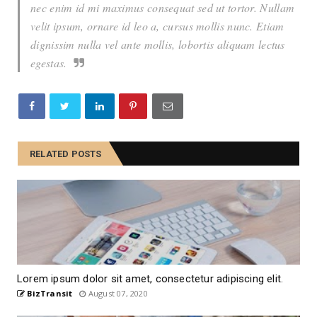
nec enim id mi maximus consequat sed ut tortor. Nullam
velit ipsum, ornare id leo a, cursus mollis nunc. Etiam
dignissim nulla vel ante mollis, lobortis aliquam lectus
egestas.
RELATED POSTS
Lorem ipsum dolor sit amet, consectetur adipiscing elit.
BizTransit
August 07, 2020