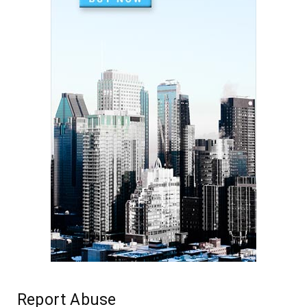
August 07, 2020
PEOPLE
Duis tempor purus rutrum, tincidunt lacus.
August 07, 2020
PEOPLE
Etiam nec enim id mi maximus consequat sed ut
tortor.
August 07, 2020
TRAINING
Morbi lobortis ultricies urna, neque aliquam sit
amet.
August 07, 2020
Report Abuse