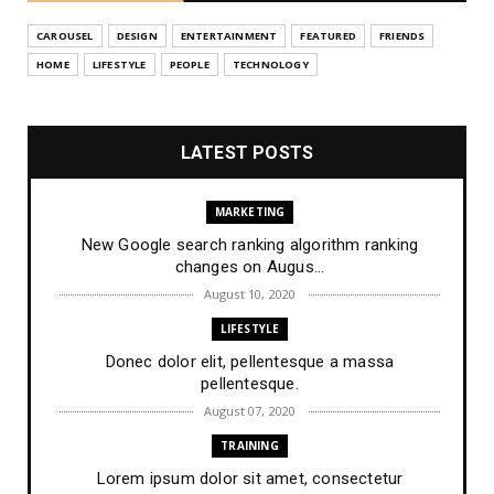
CAROUSEL
DESIGN
ENTERTAINMENT
FEATURED
FRIENDS
HOME
LIFESTYLE
PEOPLE
TECHNOLOGY
LATEST POSTS
MARKETING
New Google search ranking algorithm ranking
changes on Augus...
August 10, 2020
LIFESTYLE
Donec dolor elit, pellentesque a massa
pellentesque.
August 07, 2020
TRAINING
Lorem ipsum dolor sit amet, consectetur