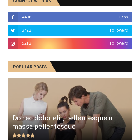
CONNECT WITH US
4408
Fans
3422
Followers
5212
Followers
POPULAR POSTS
Donec dolor elit, pellentesque a
massa pellentesque.